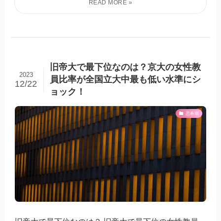
旧帝大で最下位なのは？京大の女性教
2023
員比率が全国立大中最も低い水準にシ
12/22
ョック！
思春期